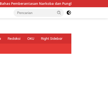
ntasan Narkoba dan Pungli
Pelepasan Kontingen Geraka
a
Redaksi
OKU
Right Sidebar