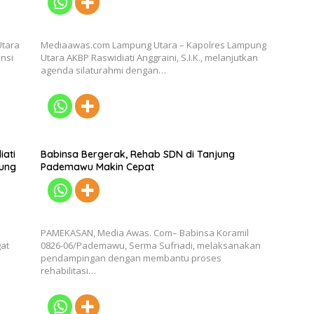
Utara
Mediaawas.com Lampung Utara – Kapolres Lampung
ensi
Utara AKBP Raswidiati Anggraini, S.I.K., melanjutkan
agenda silaturahmi dengan…
iati
Babinsa Bergerak, Rehab SDN di Tanjung
pung
Pademawu Makin Cepat
PAMEKASAN, Media Awas. Com– Babinsa Koramil
at
0826-06/Pademawu, Serma Sufriadi, melaksanakan
pendampingan dengan membantu proses
rehabilitasi…