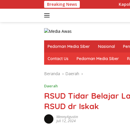
Langsung
Breaking News
Kapolres Lampung Ut
ke
konten
Pedoman Media Siber
Nasional
Pen
Contact Us
Pedoman Media Siber
R
Beranda
Daerah
Daerah
RSUD Tidar Belajar L
RSUD dr Iskak
WennyAgustin
Juli 12, 2024