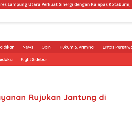
ara Perkuat Sinergi dengan Kalapas Kotabumi, Bahas Pembera
didikan
News
Opini
Hukum & Kriminal
Lintas Peristiw
edaksi
Right Sidebar
ayanan Rujukan Jantung di