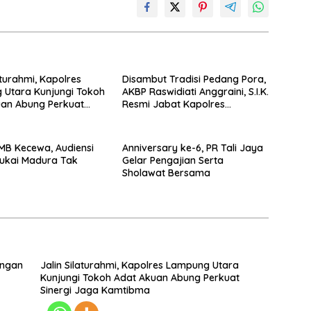
aturahmi, Kapolres
Disambut Tradisi Pedang Pora,
 Utara Kunjungi Tokoh
AKBP Raswidiati Anggraini, S.I.K.
uan Abung Perkuat
Resmi Jabat Kapolres
Jaga Kamtibma
Lampung Utara
GMB Kecewa, Audiensi
Anniversary ke-6, PR Tali Jaya
ukai Madura Tak
Gelar Pengajian Serta
Sholawat Bersama
engan
Jalin Silaturahmi, Kapolres Lampung Utara
Kunjungi Tokoh Adat Akuan Abung Perkuat
Sinergi Jaga Kamtibma