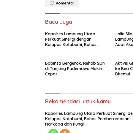
Komentar
Baca Juga
Kapolres Lampung Utara
Jalin Sil
Perkuat Sinergi dengan
Lampung
Kalapas Kotabumi, Bahas
Adat Ak
Pemberantasan Narkoba dan
Sinergi 
Pungli
Babinsa Bergerak, Rehab SDN
Aktivis 
di Tanjung Pademawu Makin
ke Bea C
Cepat
Ditemui
Rekomendasi untuk kamu
Kapolres Lampung Utara Perkuat Sinergi d
Kalapas Kotabumi, Bahas Pemberantasan
Narkoba dan Pungli