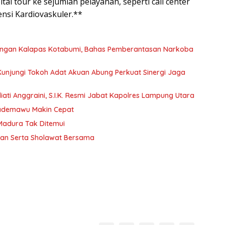
al tour ke sejumlah pelayanan, seperti call center
ensi Kardiovaskuler.**
dengan Kalapas Kotabumi, Bahas Pemberantasan Narkoba
 Kunjungi Tokoh Adat Akuan Abung Perkuat Sinergi Jaga
ati Anggraini, S.I.K. Resmi Jabat Kapolres Lampung Utara
Pademawu Makin Cepat
 Madura Tak Ditemui
jian Serta Sholawat Bersama