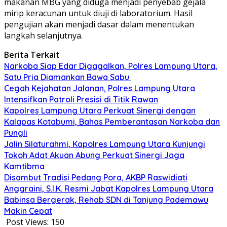
makanan MBG yang diduga menjadi penyebab gejala
mirip keracunan untuk diuji di laboratorium. Hasil
pengujian akan menjadi dasar dalam menentukan
langkah selanjutnya.
Berita Terkait
Narkoba Siap Edar Digagalkan, Polres Lampung Utara,
Satu Pria Diamankan Bawa Sabu
Cegah Kejahatan Jalanan, Polres Lampung Utara
Intensifkan Patroli Presisi di Titik Rawan
Kapolres Lampung Utara Perkuat Sinergi dengan
Kalapas Kotabumi, Bahas Pemberantasan Narkoba dan
Pungli
Jalin Silaturahmi, Kapolres Lampung Utara Kunjungi
Tokoh Adat Akuan Abung Perkuat Sinergi Jaga
Kamtibma
Disambut Tradisi Pedang Pora, AKBP Raswidiati
Anggraini, S.I.K. Resmi Jabat Kapolres Lampung Utara
Babinsa Bergerak, Rehab SDN di Tanjung Pademawu
Makin Cepat
Post Views:
150