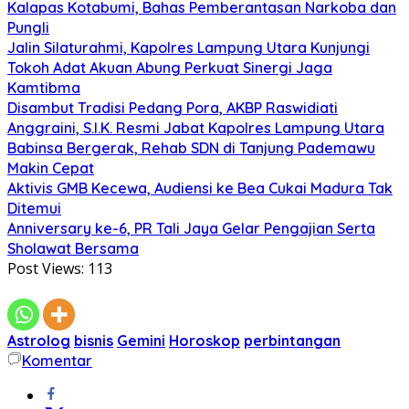
Kalapas Kotabumi, Bahas Pemberantasan Narkoba dan
Pungli
Jalin Silaturahmi, Kapolres Lampung Utara Kunjungi
Tokoh Adat Akuan Abung Perkuat Sinergi Jaga
Kamtibma
Disambut Tradisi Pedang Pora, AKBP Raswidiati
Anggraini, S.I.K. Resmi Jabat Kapolres Lampung Utara
Babinsa Bergerak, Rehab SDN di Tanjung Pademawu
Makin Cepat
Aktivis GMB Kecewa, Audiensi ke Bea Cukai Madura Tak
Ditemui
Anniversary ke-6, PR Tali Jaya Gelar Pengajian Serta
Sholawat Bersama
Post Views:
113
Astrolog
bisnis
Gemini
Horoskop
perbintangan
Komentar