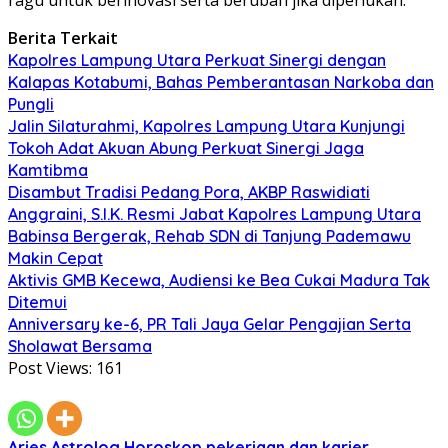
Berita Terkait
Kapolres Lampung Utara Perkuat Sinergi dengan
Kalapas Kotabumi, Bahas Pemberantasan Narkoba dan
Pungli
Jalin Silaturahmi, Kapolres Lampung Utara Kunjungi
Tokoh Adat Akuan Abung Perkuat Sinergi Jaga
Kamtibma
Disambut Tradisi Pedang Pora, AKBP Raswidiati
Anggraini, S.I.K. Resmi Jabat Kapolres Lampung Utara
Babinsa Bergerak, Rehab SDN di Tanjung Pademawu
Makin Cepat
Aktivis GMB Kecewa, Audiensi ke Bea Cukai Madura Tak
Ditemui
Anniversary ke-6, PR Tali Jaya Gelar Pengajian Serta
Sholawat Bersama
Post Views:
161
Aries
Astrolog
Horoskop
pekerjaan dan karier