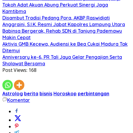
Tokoh Adat Akuan Abung Perkuat Sinergi Jaga
Kamtibma
Disambut Tradisi Pedang Pora, AKBP Raswidiati
Anggraini, S.I.K. Resmi Jabat Kapolres Lampung Utara
Babinsa Bergerak, Rehab SDN di Tanjung Pademawu
Makin Cepat
Aktivis GMB Kecewa, Audiensi ke Bea Cukai Madura Tak
Ditemui
Anniversary ke-6, PR Tali Jaya Gelar Pengajian Serta
Sholawat Bersama
Post Views:
168
Astrolog
berita
bisnis
Horoskop
perbintangan
Komentar