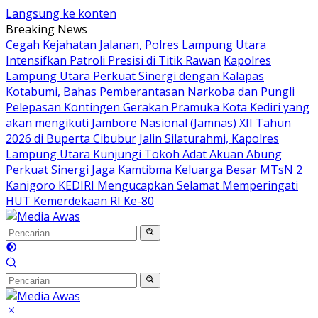
Langsung ke konten
Breaking News
Cegah Kejahatan Jalanan, Polres Lampung Utara
Intensifkan Patroli Presisi di Titik Rawan
Kapolres
Lampung Utara Perkuat Sinergi dengan Kalapas
Kotabumi, Bahas Pemberantasan Narkoba dan Pungli
Pelepasan Kontingen Gerakan Pramuka Kota Kediri yang
akan mengikuti Jambore Nasional (Jamnas) XII Tahun
2026 di Buperta Cibubur
Jalin Silaturahmi, Kapolres
Lampung Utara Kunjungi Tokoh Adat Akuan Abung
Perkuat Sinergi Jaga Kamtibma
Keluarga Besar MTsN 2
Kanigoro KEDIRI Mengucapkan Selamat Memperingati
HUT Kemerdekaan RI Ke-80