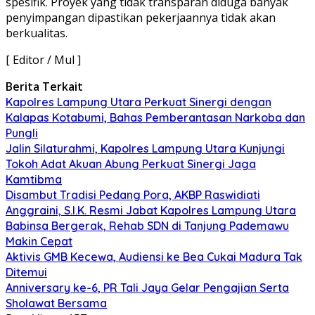
spesifik. Proyek yang tidak transparan diduga banyak
penyimpangan dipastikan pekerjaannya tidak akan
berkualitas.
[ Editor / Mul ]
Berita Terkait
Kapolres Lampung Utara Perkuat Sinergi dengan
Kalapas Kotabumi, Bahas Pemberantasan Narkoba dan
Pungli
Jalin Silaturahmi, Kapolres Lampung Utara Kunjungi
Tokoh Adat Akuan Abung Perkuat Sinergi Jaga
Kamtibma
Disambut Tradisi Pedang Pora, AKBP Raswidiati
Anggraini, S.I.K. Resmi Jabat Kapolres Lampung Utara
Babinsa Bergerak, Rehab SDN di Tanjung Pademawu
Makin Cepat
Aktivis GMB Kecewa, Audiensi ke Bea Cukai Madura Tak
Ditemui
Anniversary ke-6, PR Tali Jaya Gelar Pengajian Serta
Sholawat Bersama