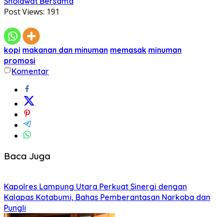
Sholawat Bersama
Post Views:
191
kopi
makanan dan minuman
memasak
minuman
promosi
Komentar
Baca Juga
Kapolres Lampung Utara Perkuat Sinergi dengan
Kalapas Kotabumi, Bahas Pemberantasan Narkoba dan
Pungli