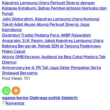
Kapolres Lampung Utara Perkuat Sinergi dengan
Kalapas Kotabumi, Bahas Pemberantasan Narkoba dan
Pungli
Jalin Silaturahmi, Kapolres Lampung Utara Kunjungi
Tokoh Adat Akuan Abung Perkuat Sinergi Jaga
Kamtibma
Disambut Tradisi Pedang Pora, AKBP Raswidiati
Anggraini, S.I.K. Resmi Jabat Kapolres Lampung Utara
Babinsa Bergerak, Rehab SDN di Tanjung Pademawu
Makin Cepat
Aktivis GMB Kecewa, Audiensi ke Bea Cukai Madura Tak
Ditemui
Anniversary ke-6, PR Tali Jaya Gelar Pengajian Serta
Sholawat Bersama
Post Views:
151
agama
berita
Olahraga
politik
Selebriti
Komentar