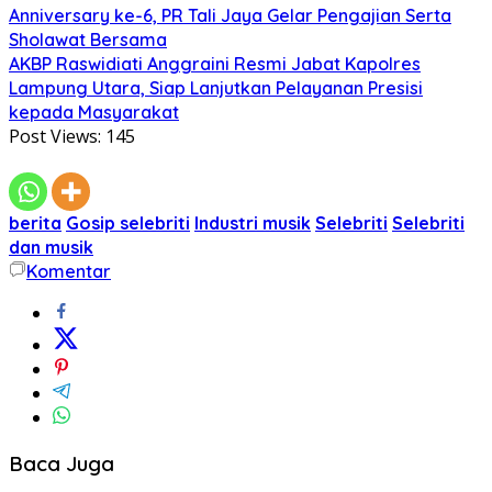
Anniversary ke-6, PR Tali Jaya Gelar Pengajian Serta
Sholawat Bersama
AKBP Raswidiati Anggraini Resmi Jabat Kapolres
Lampung Utara, Siap Lanjutkan Pelayanan Presisi
kepada Masyarakat
Post Views:
145
berita
Gosip selebriti
Industri musik
Selebriti
Selebriti
dan musik
Komentar
Baca Juga