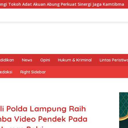
Abung Perkuat Sinergi Jaga Kamtibma
Keluarga Besar 
didikan
News
Opini
Hukum & Kriminal
Lintas Peristiw
edaksi
Right Sidebar
li Polda Lampung Raih
mba Video Pendek Pada