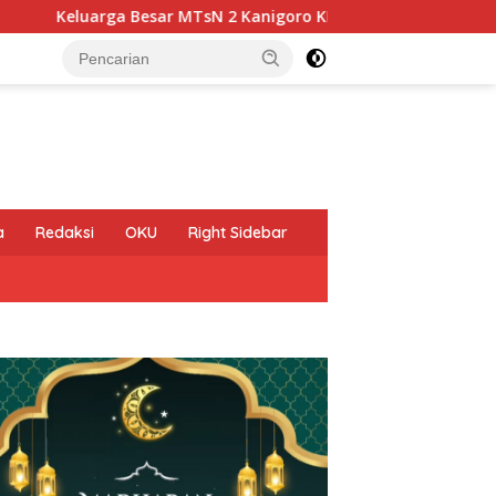
MTsN 2 Kanigoro KEDIRI Mengucapkan Selamat Memperingati H
a
Redaksi
OKU
Right Sidebar