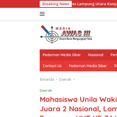
Langsung
laturahmi, Kapolres Lampung Utara Kunjungi Tokoh Adat Akuan 
Breaking News
ke
konten
Pedoman Media Siber
Nasional
Pen
Contact Us
Pedoman Media Siber
R
Beranda
Daerah
Daerah
Mahasiswa Unila Waki
Juara 2 Nasional, Lo