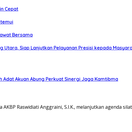
in Cepat
itemui
olawat Bersama
g Utara, Siap Lanjutkan Pelayanan Presisi kepada Masyar
koh Adat Akuan Abung Perkuat Sinergi Jaga Kamtibma
KBP Raswidiati Anggraini, S.I.K., melanjutkan agenda sil