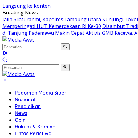
Langsung ke konten
Breaking News
Jalin Silaturahmi, Kapolres Lampung Utara Kunjungi Tok
Memperingati HUT Kemerdekaan RI Ke-80
Disambut Tradi
di Tanjung Pademawu Makin Cepat
Aktivis GMB Kecewa, A
Pedoman Media Siber
Nasional
Pendidikan
News
Opini
Hukum & Kriminal
Lintas Peristiwa