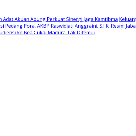
oh Adat Akuan Abung Perkuat Sinergi Jaga Kamtibma
Keluar
si Pedang Pora, AKBP Raswidiati Anggraini, S.I.K. Resmi Ja
udiensi ke Bea Cukai Madura Tak Ditemui