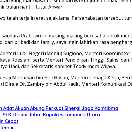
utan yang luar biasa. Ini sebenarnya kunjungan tidak resmi
ir bulan nanti,” tutur Anwar.
elah terjalin erat sejak lama. Persahabatan tersebut tur
 saudara Prabowo ini masing-masing berusaha untuk mend
 dari pribadi dan family, saya ingin lahirkan rasa penghar
enteri Luar Negeri (Menlu) Sugiono, Menteri Koordinator
kasa Roeslani, serta Menteri Pendidikan Tinggi, Sains, dan
tyo Hadi, dan Sekretaris Kabinet Teddy Indra Wijaya.
aji Mohaman bin Haji Hasan, Menteri Tenaga Kerja, Perda
eri Diraja Dr. Zambry bin Abdul Kadir, Menteri Komunikasi
koh Adat Akuan Abung Perkuat Sinergi Jaga Kamtibma
, S.I.K. Resmi Jabat Kapolres Lampung Utara
in Cepat
itemui