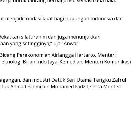
 kerja untuk bincang berbagai isu semasa dua hala,
ut menjadi fondasi kuat bagi hubungan Indonesia dan
ekatkan silaturahim dan juga menunjukkan
gaan yang setingginya,” ujar Anwar.
 Bidang Perekonomian Airlangga Hartarto, Menteri
 Teknologi Brian Indo Jaya. Kemudian, Menteri Komunikasi
gangan, dan Industri Datuk Seri Utama Tengku Zafrul
 Datuk Ahmad Fahmi bin Mohamed Fadzil, serta Menteri