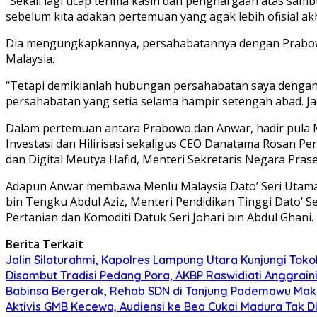
“Sekali lagi ucap terima kasih dan penghargaan atas samb
sebelum kita adakan pertemuan yang agak lebih ofisial akh
Dia mengungkapkannya, persahabatannya dengan Prabowo t
Malaysia.
“Tetapi demikianlah hubungan persahabatan saya dengan
persahabatan yang setia selama hampir setengah abad. Jadi
Dalam pertemuan antara Prabowo dan Anwar, hadir pula M
Investasi dan Hilirisasi sekaligus CEO Danatama Rosan Per
dan Digital Meutya Hafid, Menteri Sekretaris Negara Prase
Adapun Anwar membawa Menlu Malaysia Dato’ Seri Utama H
bin Tengku Abdul Aziz, Menteri Pendidikan Tinggi Dato’ S
Pertanian dan Komoditi Datuk Seri Johari bin Abdul Ghani.
Berita Terkait
Jalin Silaturahmi, Kapolres Lampung Utara Kunjungi To
Disambut Tradisi Pedang Pora, AKBP Raswidiati Anggraini
Babinsa Bergerak, Rehab SDN di Tanjung Pademawu Mak
Aktivis GMB Kecewa, Audiensi ke Bea Cukai Madura Tak D