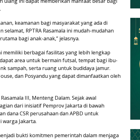
n ulang ini dapat memberikan manfaat besar bagi
.
nan, keamanan bagi masyarakat yang ada di
pkan selamat, RPTRA Rasamala ini mudah-mudahan
utama bagi anak-anak,” jelasnya.
 memiliki berbagai fasilitas yang lebih lengkap
dapat area untuk bermain futsal, tempat bagi ibu-
ank sampah, serta ruang untuk budidaya jamur.
n House, dan Posyandu yang dapat dimanfaatkan oleh
 Rasamala III, Menteng Dalam. Sejak awal
gian dari inisiatif Pemprov Jakarta di bawah
an dana CSR perusahaan dan APBD untuk
i warga Jakarta.
menjadi bukti komitmen pemerintah dalam menjaga