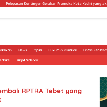
an Pramuka Kota Kediri yang akan mengikuti Jambore Nasional 
didikan
News
Opini
Hukum & Kriminal
Lintas Peristiw
edaksi
Right Sidebar
embali RPTRA Tebet yang
k