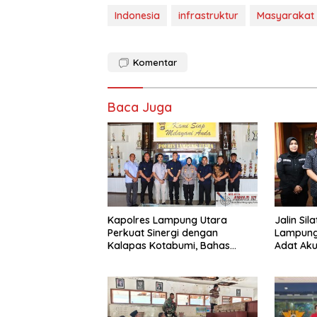
Indonesia
infrastruktur
Masyarakat
Komentar
Baca Juga
Kapolres Lampung Utara
Jalin Sil
Perkuat Sinergi dengan
Lampung
Kalapas Kotabumi, Bahas
Adat Ak
Pemberantasan Narkoba dan
Sinergi 
Pungli