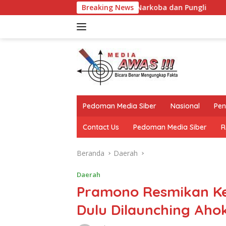
Langsung
ntasan Narkoba dan Pungli
Breaking News
Pelepasan Kontingen Gerak
ke
konten
Pedoman Media Siber
Nasional
Pen
Contact Us
Pedoman Media Siber
R
Beranda
Daerah
Daerah
Pramono Resmikan K
Dulu Dilaunching Aho