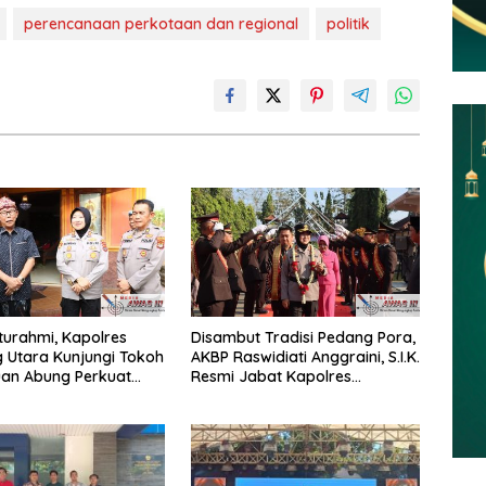
perencanaan perkotaan dan regional
politik
aturahmi, Kapolres
Disambut Tradisi Pedang Pora,
 Utara Kunjungi Tokoh
AKBP Raswidiati Anggraini, S.I.K.
uan Abung Perkuat
Resmi Jabat Kapolres
Jaga Kamtibma
Lampung Utara