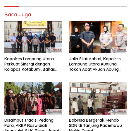
Baca Juga
Kapolres Lampung Utara
Jalin Silaturahmi, Kapolres
Perkuat Sinergi dengan
Lampung Utara Kunjungi
Kalapas Kotabumi, Bahas
Tokoh Adat Akuan Abung
Pemberantasan Narkoba
Perkuat Sinergi Jaga
dan Pungli
Kamtibma
Disambut Tradisi Pedang
Babinsa Bergerak, Rehab
Pora, AKBP Raswidiati
SDN di Tanjung Pademawu
Anggraini, S.I.K. Resmi Jabat
Makin Cepat