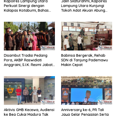
Kapolres Lampung Utara
Jalin Silaturahmi, Kapolres
Perkuat Sinergi dengan
Lampung Utara Kunjungi
Kalapas Kotabumi, Bahas
Tokoh Adat Akuan Abung
Pemberantasan Narkoba
Perkuat Sinergi Jaga
dan Pungli
Kamtibma
Disambut Tradisi Pedang
Babinsa Bergerak, Rehab
Pora, AKBP Raswidiati
SDN di Tanjung Pademawu
Anggraini, S.I.K. Resmi Jabat
Makin Cepat
Kapolres Lampung Utara
Aktivis GMB Kecewa, Audiensi
Anniversary ke-6, PR Tali
ke Bea Cukai Madura Tak
Jaya Gelar Pengajian Serta