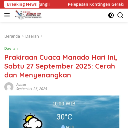
Langsung
i
Breaking News
Pelepasan Kontingen Gerakan Pramuka Kota Kediri ya
ke
konten
Beranda
Daerah
Daerah
Prakiraan Cuaca Manado Hari Ini,
Sabtu 27 September 2025: Cerah
dan Menyenangkan
Admin
September 26, 2025