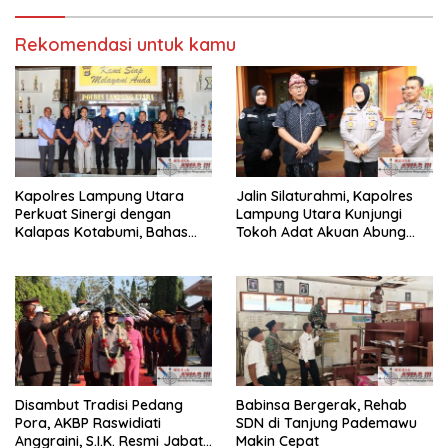
Rekomendasi untuk kamu
Kapolres Lampung Utara
Jalin Silaturahmi, Kapolres
Perkuat Sinergi dengan
Lampung Utara Kunjungi
Kalapas Kotabumi, Bahas
Tokoh Adat Akuan Abung
Pemberantasan Narkoba
Perkuat Sinergi Jaga
dan Pungli
Kamtibma
Disambut Tradisi Pedang
Babinsa Bergerak, Rehab
Pora, AKBP Raswidiati
SDN di Tanjung Pademawu
Anggraini, S.I.K. Resmi Jabat
Makin Cepat