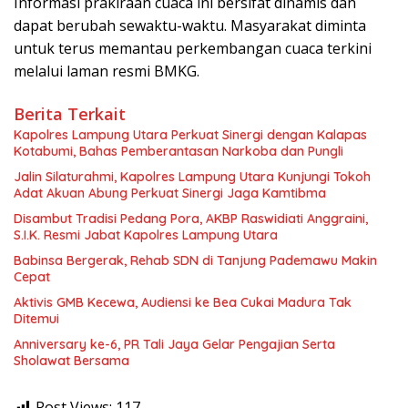
Informasi prakiraan cuaca ini bersifat dinamis dan
dapat berubah sewaktu-waktu. Masyarakat diminta
untuk terus memantau perkembangan cuaca terkini
melalui laman resmi BMKG.
Berita Terkait
Kapolres Lampung Utara Perkuat Sinergi dengan Kalapas
Kotabumi, Bahas Pemberantasan Narkoba dan Pungli
Jalin Silaturahmi, Kapolres Lampung Utara Kunjungi Tokoh
Adat Akuan Abung Perkuat Sinergi Jaga Kamtibma
Disambut Tradisi Pedang Pora, AKBP Raswidiati Anggraini,
S.I.K. Resmi Jabat Kapolres Lampung Utara
Babinsa Bergerak, Rehab SDN di Tanjung Pademawu Makin
Cepat
Aktivis GMB Kecewa, Audiensi ke Bea Cukai Madura Tak
Ditemui
Anniversary ke-6, PR Tali Jaya Gelar Pengajian Serta
Sholawat Bersama
Post Views:
117