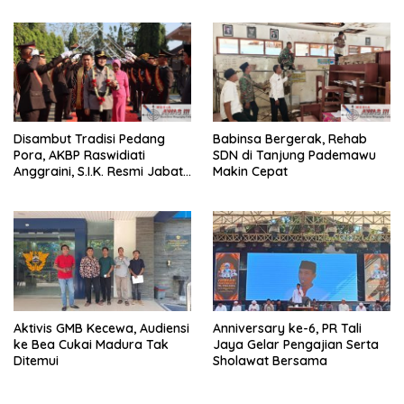
dan Pungli
Kamtibma
Disambut Tradisi Pedang
Babinsa Bergerak, Rehab
Pora, AKBP Raswidiati
SDN di Tanjung Pademawu
Anggraini, S.I.K. Resmi Jabat
Makin Cepat
Kapolres Lampung Utara
Aktivis GMB Kecewa, Audiensi
Anniversary ke-6, PR Tali
ke Bea Cukai Madura Tak
Jaya Gelar Pengajian Serta
Ditemui
Sholawat Bersama