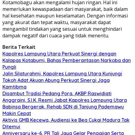
Kotamobagu akan mengalami hujan ringan. Hal ini
memerlukan kewaspadaan dari masyarakat, baik dalam
hal kesehatan maupun keselamatan. Dengan informasi
yang akurat dan tepat waktu, masyarakat dapat
mengambil tindakan yang sesuai untuk menghindari
dampak negatif dari cuaca yang tidak menentu.
Berita Terkait
Kapolres Lampung Utara Perkuat Sinergi dengan
Kalapas Kotabumi, Bahas Pemberantasan Narkoba dan
Pungli
Jalin Silaturahmi, Kapolres Lampung Utara Kunjungi
Tokoh Adat Akuan Abung Perkuat Sinergi Jaga
Kamtibma
Disambut Tradisi Pedang Pora, AKBP Raswidiati
Anggraini, S.I.K. Resmi Jabat Kapolres Lampung Utara
Babinsa Bergerak, Rehab SDN di Tanjung Pademawu
Makin Cepat
Aktivis GMB Kecewa, Audiensi ke Bea Cukai Madura Tak
Ditemui
Anniversary ke-6, PR Tali Jaya Gelar Pengajian Serta