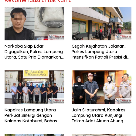
Rekomendasi untuk kamu
Narkoba Siap Edar
Cegah Kejahatan Jalanan,
Digagalkan, Polres Lampung
Polres Lampung Utara
Utara, Satu Pria Diamankan
Intensifkan Patroli Presisi di
Bawa Sabu
Titik Rawan
Kapolres Lampung Utara
Jalin Silaturahmi, Kapolres
Perkuat Sinergi dengan
Lampung Utara Kunjungi
Kalapas Kotabumi, Bahas
Tokoh Adat Akuan Abung
Pemberantasan Narkoba
Perkuat Sinergi Jaga
dan Pungli
Kamtibma