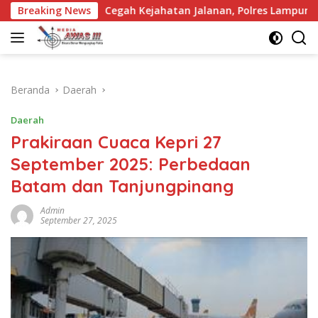
Langsung
Cegah Kejahatan Jalanan, Polres Lampung Utara Intensifkan Patr
Breaking News
ke
konten
Beranda
Daerah
Daerah
Prakiraan Cuaca Kepri 27
September 2025: Perbedaan
Batam dan Tanjungpinang
Admin
September 27, 2025