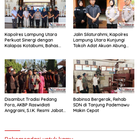
Kapolres Lampung Utara
Jalin Silaturahmi, Kapolres
Perkuat Sinergi dengan
Lampung Utara Kunjungi
Kalapas Kotabumi, Bahas
Tokoh Adat Akuan Abung
Pemberantasan Narkoba
Perkuat Sinergi Jaga
dan Pungli
Kamtibma
Disambut Tradisi Pedang
Babinsa Bergerak, Rehab
Pora, AKBP Raswidiati
SDN di Tanjung Pademawu
Anggraini, S.I.K. Resmi Jabat
Makin Cepat
Kapolres Lampung Utara