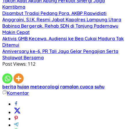
Tokoh Adat Akuan Abung Perkuat Sinergi Jaga
Kamtibma
Disambut Tradisi Pedang Pora, AKBP Raswidiati
Anggraini, S.I.K. Resmi Jabat Kapolres Lampung Utara
Babinsa Bergerak, Rehab SDN di Tanjung Pademawu
Makin Cepat
Aktivis GMB Kecewa, Audiensi ke Bea Cukai Madura Tak
Ditemui
Anniversary ke-6, PR Tali Jaya Gelar Pengajian Serta
Sholawat Bersama
Post Views:
112
berita
hujan
meteorologi
ramalan cuaca
suhu
Komentar