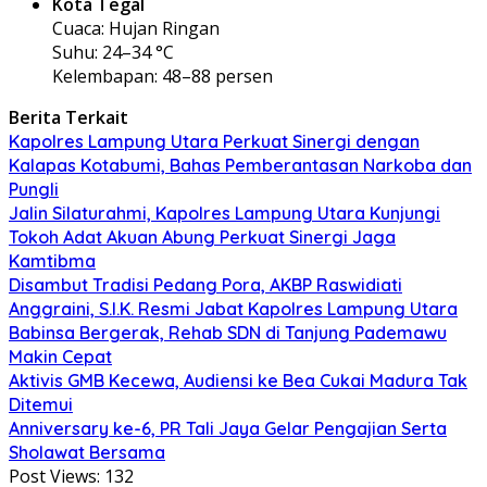
Kota Tegal
Cuaca: Hujan Ringan
Suhu: 24–34 °C
Kelembapan: 48–88 persen
Berita Terkait
Kapolres Lampung Utara Perkuat Sinergi dengan
Kalapas Kotabumi, Bahas Pemberantasan Narkoba dan
Pungli
Jalin Silaturahmi, Kapolres Lampung Utara Kunjungi
Tokoh Adat Akuan Abung Perkuat Sinergi Jaga
Kamtibma
Disambut Tradisi Pedang Pora, AKBP Raswidiati
Anggraini, S.I.K. Resmi Jabat Kapolres Lampung Utara
Babinsa Bergerak, Rehab SDN di Tanjung Pademawu
Makin Cepat
Aktivis GMB Kecewa, Audiensi ke Bea Cukai Madura Tak
Ditemui
Anniversary ke-6, PR Tali Jaya Gelar Pengajian Serta
Sholawat Bersama
Post Views:
132