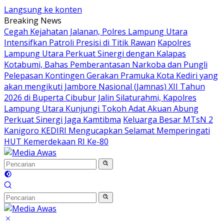
Langsung ke konten
Breaking News
Cegah Kejahatan Jalanan, Polres Lampung Utara
Intensifkan Patroli Presisi di Titik Rawan
Kapolres
Lampung Utara Perkuat Sinergi dengan Kalapas
Kotabumi, Bahas Pemberantasan Narkoba dan Pungli
Pelepasan Kontingen Gerakan Pramuka Kota Kediri yang
akan mengikuti Jambore Nasional (Jamnas) XII Tahun
2026 di Buperta Cibubur
Jalin Silaturahmi, Kapolres
Lampung Utara Kunjungi Tokoh Adat Akuan Abung
Perkuat Sinergi Jaga Kamtibma
Keluarga Besar MTsN 2
Kanigoro KEDIRI Mengucapkan Selamat Memperingati
HUT Kemerdekaan RI Ke-80