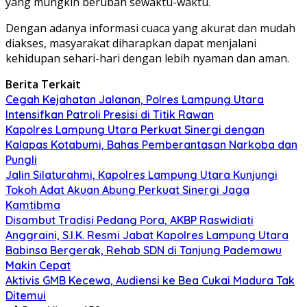
yang mungkin berubah sewaktu-waktu.
Dengan adanya informasi cuaca yang akurat dan mudah
diakses, masyarakat diharapkan dapat menjalani
kehidupan sehari-hari dengan lebih nyaman dan aman.
Berita Terkait
Cegah Kejahatan Jalanan, Polres Lampung Utara
Intensifkan Patroli Presisi di Titik Rawan
Kapolres Lampung Utara Perkuat Sinergi dengan
Kalapas Kotabumi, Bahas Pemberantasan Narkoba dan
Pungli
Jalin Silaturahmi, Kapolres Lampung Utara Kunjungi
Tokoh Adat Akuan Abung Perkuat Sinergi Jaga
Kamtibma
Disambut Tradisi Pedang Pora, AKBP Raswidiati
Anggraini, S.I.K. Resmi Jabat Kapolres Lampung Utara
Babinsa Bergerak, Rehab SDN di Tanjung Pademawu
Makin Cepat
Aktivis GMB Kecewa, Audiensi ke Bea Cukai Madura Tak
Ditemui