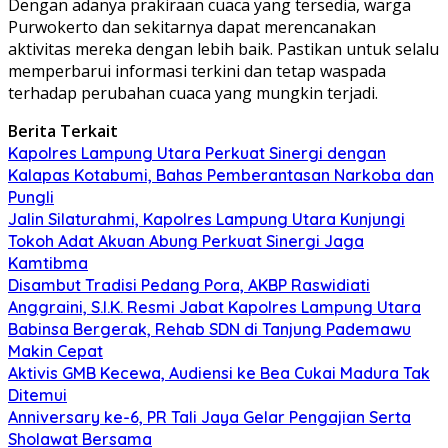
Dengan adanya prakiraan cuaca yang tersedia, warga
Purwokerto dan sekitarnya dapat merencanakan
aktivitas mereka dengan lebih baik. Pastikan untuk selalu
memperbarui informasi terkini dan tetap waspada
terhadap perubahan cuaca yang mungkin terjadi.
Berita Terkait
Kapolres Lampung Utara Perkuat Sinergi dengan
Kalapas Kotabumi, Bahas Pemberantasan Narkoba dan
Pungli
Jalin Silaturahmi, Kapolres Lampung Utara Kunjungi
Tokoh Adat Akuan Abung Perkuat Sinergi Jaga
Kamtibma
Disambut Tradisi Pedang Pora, AKBP Raswidiati
Anggraini, S.I.K. Resmi Jabat Kapolres Lampung Utara
Babinsa Bergerak, Rehab SDN di Tanjung Pademawu
Makin Cepat
Aktivis GMB Kecewa, Audiensi ke Bea Cukai Madura Tak
Ditemui
Anniversary ke-6, PR Tali Jaya Gelar Pengajian Serta
Sholawat Bersama