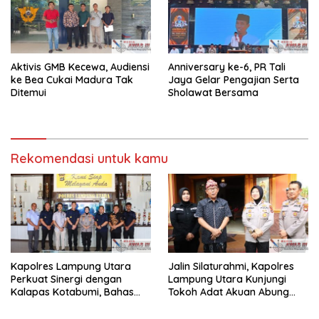
Aktivis GMB Kecewa, Audiensi
Anniversary ke-6, PR Tali
ke Bea Cukai Madura Tak
Jaya Gelar Pengajian Serta
Ditemui
Sholawat Bersama
Rekomendasi untuk kamu
Kapolres Lampung Utara
Jalin Silaturahmi, Kapolres
Perkuat Sinergi dengan
Lampung Utara Kunjungi
Kalapas Kotabumi, Bahas
Tokoh Adat Akuan Abung
Pemberantasan Narkoba
Perkuat Sinergi Jaga
dan Pungli
Kamtibma