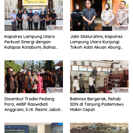
Kapolres Lampung Utara
Jalin Silaturahmi, Kapolres
Perkuat Sinergi dengan
Lampung Utara Kunjungi
Kalapas Kotabumi, Bahas
Tokoh Adat Akuan Abung
Pemberantasan Narkoba
Perkuat Sinergi Jaga
dan Pungli
Kamtibma
Disambut Tradisi Pedang
Babinsa Bergerak, Rehab
Pora, AKBP Raswidiati
SDN di Tanjung Pademawu
Anggraini, S.I.K. Resmi Jabat
Makin Cepat
Kapolres Lampung Utara