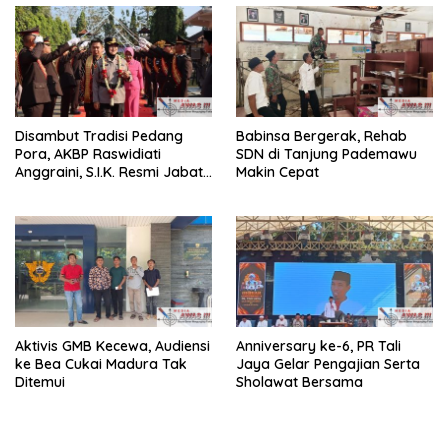
Disambut Tradisi Pedang
Babinsa Bergerak, Rehab
Pora, AKBP Raswidiati
SDN di Tanjung Pademawu
Anggraini, S.I.K. Resmi Jabat
Makin Cepat
Kapolres Lampung Utara
Aktivis GMB Kecewa, Audiensi
Anniversary ke-6, PR Tali
ke Bea Cukai Madura Tak
Jaya Gelar Pengajian Serta
Ditemui
Sholawat Bersama