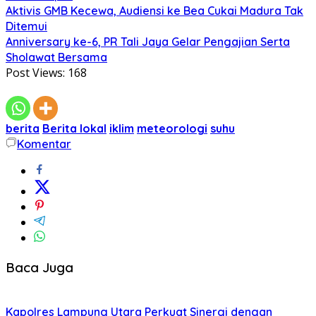
Aktivis GMB Kecewa, Audiensi ke Bea Cukai Madura Tak
Ditemui
Anniversary ke-6, PR Tali Jaya Gelar Pengajian Serta
Sholawat Bersama
Post Views:
168
berita
Berita lokal
iklim
meteorologi
suhu
Komentar
Baca Juga
Kapolres Lampung Utara Perkuat Sinergi dengan