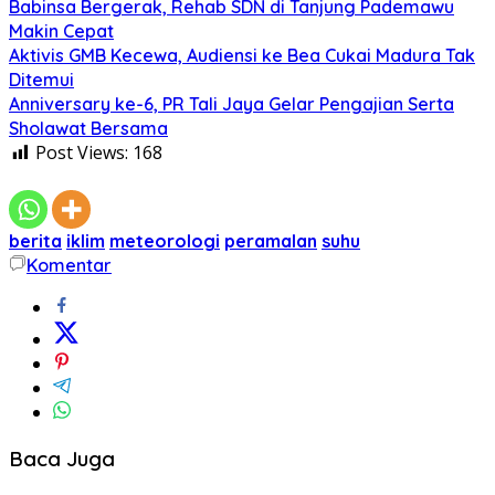
Babinsa Bergerak, Rehab SDN di Tanjung Pademawu
Makin Cepat
Aktivis GMB Kecewa, Audiensi ke Bea Cukai Madura Tak
Ditemui
Anniversary ke-6, PR Tali Jaya Gelar Pengajian Serta
Sholawat Bersama
Post Views:
168
berita
iklim
meteorologi
peramalan
suhu
Komentar
Baca Juga