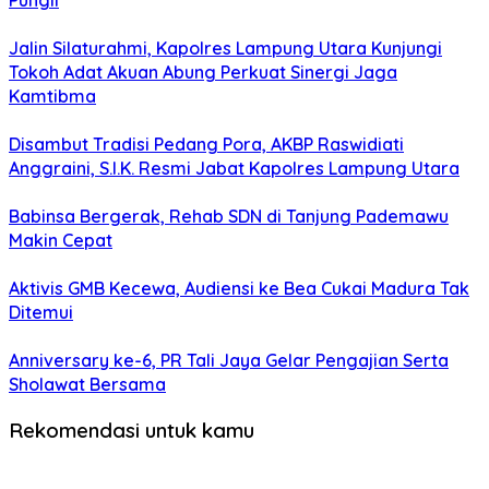
Pungli
Jalin Silaturahmi, Kapolres Lampung Utara Kunjungi
Tokoh Adat Akuan Abung Perkuat Sinergi Jaga
Kamtibma
Disambut Tradisi Pedang Pora, AKBP Raswidiati
Anggraini, S.I.K. Resmi Jabat Kapolres Lampung Utara
Babinsa Bergerak, Rehab SDN di Tanjung Pademawu
Makin Cepat
Aktivis GMB Kecewa, Audiensi ke Bea Cukai Madura Tak
Ditemui
Anniversary ke-6, PR Tali Jaya Gelar Pengajian Serta
Sholawat Bersama
Rekomendasi untuk kamu