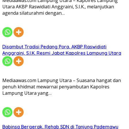
Mediaawas.com Lampung Utara – Kapolres Lampung
Utara AKBP Raswidiati Anggraini, S.I.K., melanjutkan
agenda silaturahmi dengan…
Disambut Tradisi Pedang Pora, AKBP Raswidiati
Anggraini, S.I.K. Resmi Jabat Kapolres Lampung Utara
Mediaawas.com Lampung Utara – Suasana hangat dan
penuh khidmat mewarnai penyambutan Kapolres
Lampung Utara yang…
Babinsa Bergerak, Rehab SDN di Tanjung Pademawu