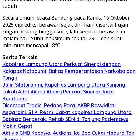
tubuh.
Secara umum, cuaca Bandung pada Kamis, 16 Oktober
2025 diprediksi berawan sejak dini hari, disertai hujan
ringan di siang hingga sore, lalu kembali berawan di
malam hari. Suhu maksimum sekitar 29°C dan suhu
minimum mencapai 18°C.
Berita Terkait
Kapolres Lampung Utara Perkuat Sinergi dengan
Kalapas Kotabumi, Bahas Pemberantasan Narkoba dan
Pungli
Jalin Silaturahmi, Kapolres Lampung Utara Kunjungi
Tokoh Adat Akuan Abung Perkuat Sinergi Jaga
Kamtibma
Disambut Tradisi Pedang Pora, AKBP Raswidiati
Anggraini, S.I.K. Resmi Jabat Kapolres Lampung Utara
Babinsa Bergerak, Rehab SDN di Tanjung Pademawu
Makin Cepat
Aktivis GMB Kecewa, Audiensi ke Bea Cukai Madura Tak
Ditemui