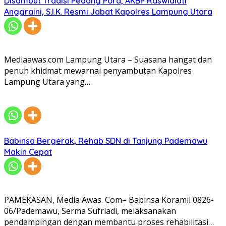
Disambut Tradisi Pedang Pora, AKBP Raswidiati
Anggraini, S.I.K. Resmi Jabat Kapolres Lampung Utara
Mediaawas.com Lampung Utara – Suasana hangat dan
penuh khidmat mewarnai penyambutan Kapolres
Lampung Utara yang…
Babinsa Bergerak, Rehab SDN di Tanjung Pademawu
Makin Cepat
PAMEKASAN, Media Awas. Com– Babinsa Koramil 0826-
06/Pademawu, Serma Sufriadi, melaksanakan
pendampingan dengan membantu proses rehabilitasi…