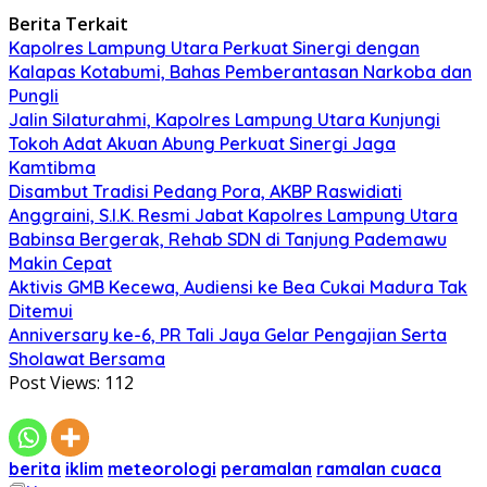
Berita Terkait
Kapolres Lampung Utara Perkuat Sinergi dengan
Kalapas Kotabumi, Bahas Pemberantasan Narkoba dan
Pungli
Jalin Silaturahmi, Kapolres Lampung Utara Kunjungi
Tokoh Adat Akuan Abung Perkuat Sinergi Jaga
Kamtibma
Disambut Tradisi Pedang Pora, AKBP Raswidiati
Anggraini, S.I.K. Resmi Jabat Kapolres Lampung Utara
Babinsa Bergerak, Rehab SDN di Tanjung Pademawu
Makin Cepat
Aktivis GMB Kecewa, Audiensi ke Bea Cukai Madura Tak
Ditemui
Anniversary ke-6, PR Tali Jaya Gelar Pengajian Serta
Sholawat Bersama
Post Views:
112
berita
iklim
meteorologi
peramalan
ramalan cuaca