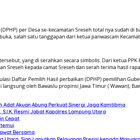
 (DPHP) per Desa se-kecamatan Sreseh total nya sudah di ba
rbuka, salah satu tanggapan dari ketua panwascam Kecamat
 tersebut, yang di serahkan secara simbolis. Dari ketua P
n Sreseh kepada camat Sreseh dan serah terima hasil rapa
tulasi Daftar Pemilih Hasil perbaikan (DPHP) pemilihan Gube
si langsung oleh Bawaslu propinsi Jawa Timur ( Wawan), B
koh Adat Akuan Abung Perkuat Sinergi Jaga Kamtibma
, S.I.K. Resmi Jabat Kapolres Lampung Utara
in Cepat
itemui
olawat Bersama
g Utara, Siap Lanjutkan Pelayanan Presisi kepada Masyar