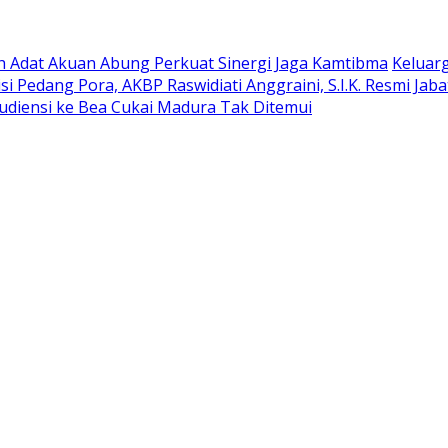
oh Adat Akuan Abung Perkuat Sinergi Jaga Kamtibma
Keluar
si Pedang Pora, AKBP Raswidiati Anggraini, S.I.K. Resmi Ja
udiensi ke Bea Cukai Madura Tak Ditemui