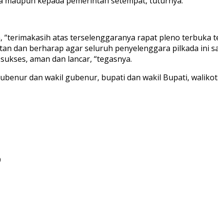
ra maupun kepada pemerintah setempat, tuturnya.
“terimakasih atas terselenggaranya rapat pleno terbuka ter
n dan berharap agar seluruh penyelenggara pilkada ini sal
 sukses, aman dan lancar, “tegasnya.
gubenur dan wakil gubenur, bupati dan wakil Bupati, walikot
9