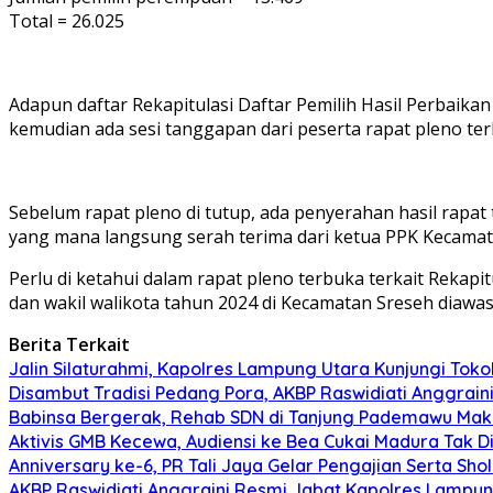
Total = 26.025
Adapun daftar Rekapitulasi Daftar Pemilih Hasil Perbaikan
kemudian ada sesi tanggapan dari peserta rapat pleno te
Sebelum rapat pleno di tutup, ada penyerahan hasil rapat
yang mana langsung serah terima dari ketua PPK Kecamata
Perlu di ketahui dalam rapat pleno terbuka terkait Rekapi
dan wakil walikota tahun 2024 di Kecamatan Sreseh diawa
Berita Terkait
Jalin Silaturahmi, Kapolres Lampung Utara Kunjungi To
Disambut Tradisi Pedang Pora, AKBP Raswidiati Anggraini
Babinsa Bergerak, Rehab SDN di Tanjung Pademawu Mak
Aktivis GMB Kecewa, Audiensi ke Bea Cukai Madura Tak D
Anniversary ke-6, PR Tali Jaya Gelar Pengajian Serta Sh
AKBP Raswidiati Anggraini Resmi Jabat Kapolres Lampun