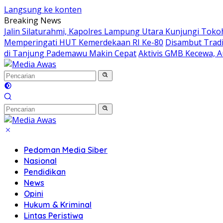
Langsung ke konten
Breaking News
Jalin Silaturahmi, Kapolres Lampung Utara Kunjungi Tok
Memperingati HUT Kemerdekaan RI Ke-80
Disambut Tradi
di Tanjung Pademawu Makin Cepat
Aktivis GMB Kecewa, A
Pedoman Media Siber
Nasional
Pendidikan
News
Opini
Hukum & Kriminal
Lintas Peristiwa