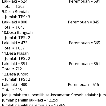
Laki-laki = 624 Perempuan = 681
Total = 1.305
9.Desa Bundah:
– Jumlah TPS : 3
Laki-laki = 800 Perempuan = 845
Total = 1.645
10.Desa Bangsah:
– Jumlah TPS : 2
Laki-laki = 472 Perempuan = 565
Total = 1.037
11.Desa Plasah:
– Jumlah TPS : 2
Laki-laki = 351 Perempuan = 361
Total = 712
12.Desa Junok:
– Jumlah TPS : 2
Laki-laki = 480 Perempuan = 515
Total = 995
Jadi jumlah total pemilih se-kecamatan Sreseh adalah : Jum
Jumlah pemilih laki-laki = 12.259
Jumlah pemilih perempuan = 13.469