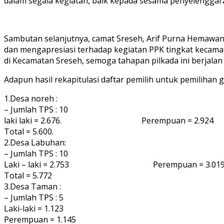
dalam segala kegiatan, baik kepada sesama penyelengga
Sambutan selanjutnya, camat Sreseh, Arif Purna Hemawan, 
dan mengapresiasi terhadap kegiatan PPK tingkat kecamata
di Kecamatan Sreseh, semoga tahapan pilkada ini berjalan
Adapun hasil rekapitulasi daftar pemilih untuk pemilihan 
1.Desa noreh :
– Jumlah TPS : 10
laki laki = 2.676. Perempuan = 2.924
Total = 5.600.
2.Desa Labuhan:
– Jumlah TPS : 10
Laki – laki = 2.753 Perempuan = 3.01
Total = 5.772
3.Desa Taman :
– Jumlah TPS : 5
Laki-laki = 1.123
Perempuan = 1.145