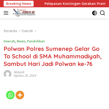
Langsung
Breaking News
Pelepasan Kontingen Gerakan Pramuka Kota Kediri yan
ke
konten
Beranda
Daerah
Daerah
,
News
,
Pendidikan
Polwan Polres Sumenep Gelar Go
To School di SMA Muhammadiyah,
Sambut Hari Jadi Polwan ke-76
Mulyadi
Agustus 26, 2024