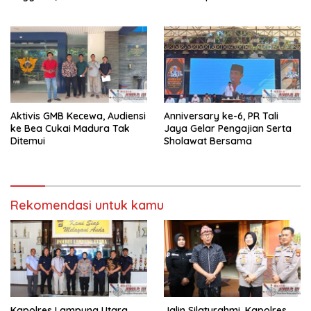
Kapolres Lampung Utara
Aktivis GMB Kecewa, Audiensi
Anniversary ke-6, PR Tali
ke Bea Cukai Madura Tak
Jaya Gelar Pengajian Serta
Ditemui
Sholawat Bersama
Rekomendasi untuk kamu
Kapolres Lampung Utara
Jalin Silaturahmi, Kapolres