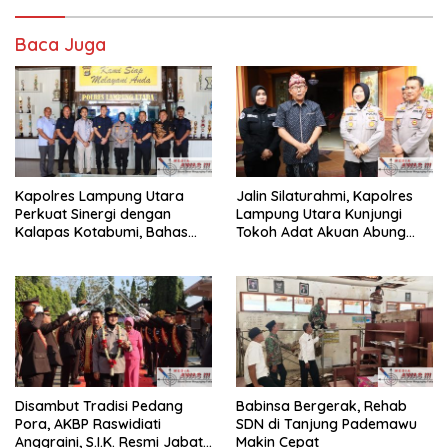
Baca Juga
Kapolres Lampung Utara
Jalin Silaturahmi, Kapolres
Perkuat Sinergi dengan
Lampung Utara Kunjungi
Kalapas Kotabumi, Bahas
Tokoh Adat Akuan Abung
Pemberantasan Narkoba
Perkuat Sinergi Jaga
dan Pungli
Kamtibma
Disambut Tradisi Pedang
Babinsa Bergerak, Rehab
Pora, AKBP Raswidiati
SDN di Tanjung Pademawu
Anggraini, S.I.K. Resmi Jabat
Makin Cepat