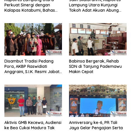
Perkuat Sinergi dengan
Lampung Utara Kunjungi
Kalapas Kotabumi, Bahas
Tokoh Adat Akuan Abung
Pemberantasan Narkoba
Perkuat Sinergi Jaga
dan Pungli
Kamtibma
Disambut Tradisi Pedang
Babinsa Bergerak, Rehab
Pora, AKBP Raswidiati
SDN di Tanjung Pademawu
Anggraini, S.I.K. Resmi Jabat
Makin Cepat
Kapolres Lampung Utara
Aktivis GMB Kecewa, Audiensi
Anniversary ke-6, PR Tali
ke Bea Cukai Madura Tak
Jaya Gelar Pengajian Serta