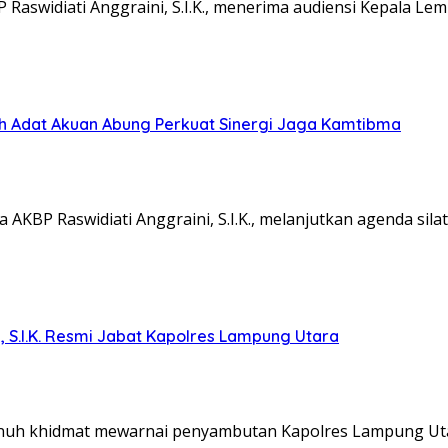
aswidiati Anggraini, S.I.K., menerima audiensi Kepala L
koh Adat Akuan Abung Perkuat Sinergi Jaga Kamtibma
KBP Raswidiati Anggraini, S.I.K., melanjutkan agenda sil
, S.I.K. Resmi Jabat Kapolres Lampung Utara
nuh khidmat mewarnai penyambutan Kapolres Lampung Ut