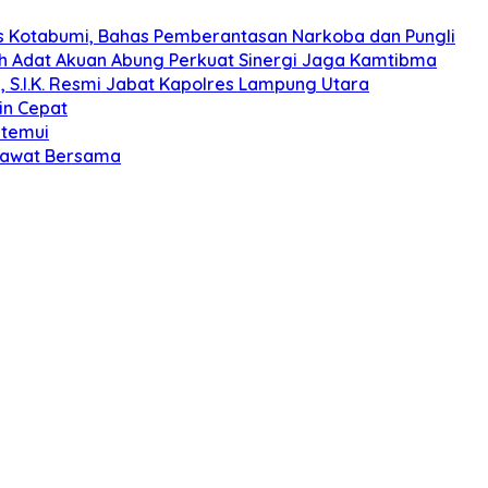
s Kotabumi, Bahas Pemberantasan Narkoba dan Pungli
koh Adat Akuan Abung Perkuat Sinergi Jaga Kamtibma
, S.I.K. Resmi Jabat Kapolres Lampung Utara
in Cepat
itemui
olawat Bersama