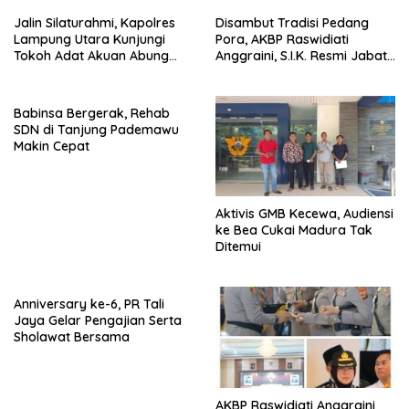
Jalin Silaturahmi, Kapolres
Disambut Tradisi Pedang
Lampung Utara Kunjungi
Pora, AKBP Raswidiati
Tokoh Adat Akuan Abung
Anggraini, S.I.K. Resmi Jabat
Perkuat Sinergi Jaga
Kapolres Lampung Utara
Kamtibma
Babinsa Bergerak, Rehab
SDN di Tanjung Pademawu
Makin Cepat
Aktivis GMB Kecewa, Audiensi
ke Bea Cukai Madura Tak
Ditemui
Anniversary ke-6, PR Tali
Jaya Gelar Pengajian Serta
Sholawat Bersama
AKBP Raswidiati Anggraini