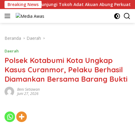
Langsung
Lampung Utara Kunjungi Tokoh Adat Akuan Abung Perkuat Siner
Breaking News
ke
konten
Beranda
Daerah
Daerah
Polsek Kotabumi Kota Ungkap
Kasus Curanmor, Pelaku Berhasil
Diamankan Bersama Barang Bukti
Beni Setiawan
Juni 27, 2026