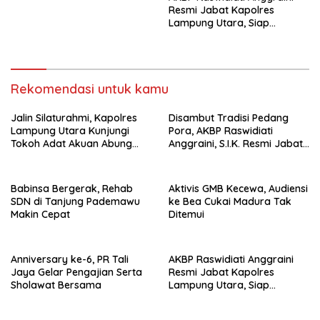
Resmi Jabat Kapolres
Lampung Utara, Siap
Lanjutkan Pelayanan Presisi
kepada Masyarakat
Rekomendasi untuk kamu
Jalin Silaturahmi, Kapolres
Disambut Tradisi Pedang
Lampung Utara Kunjungi
Pora, AKBP Raswidiati
Tokoh Adat Akuan Abung
Anggraini, S.I.K. Resmi Jabat
Perkuat Sinergi Jaga
Kapolres Lampung Utara
Kamtibma
Babinsa Bergerak, Rehab
Aktivis GMB Kecewa, Audiensi
SDN di Tanjung Pademawu
ke Bea Cukai Madura Tak
Makin Cepat
Ditemui
Anniversary ke-6, PR Tali
AKBP Raswidiati Anggraini
Jaya Gelar Pengajian Serta
Resmi Jabat Kapolres
Sholawat Bersama
Lampung Utara, Siap
Lanjutkan Pelayanan Presisi
kepada Masyarakat