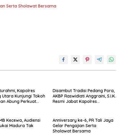
jian Serta Sholawat Bersama
aturahmi, Kapolres
Disambut Tradisi Pedang Pora,
 Utara Kunjungi Tokoh
AKBP Raswidiati Anggraini, S.I.K.
uan Abung Perkuat
Resmi Jabat Kapolres
Jaga Kamtibma
Lampung Utara
GMB Kecewa, Audiensi
Anniversary ke-6, PR Tali Jaya
ukai Madura Tak
Gelar Pengajian Serta
Sholawat Bersama