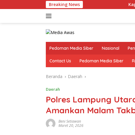
Langsung
Breaking News
Kapolres Lampu
ke
konten
Pedoman Media Siber
Nasional
Pen
Contact Us
Pedoman Media Siber
R
Beranda
Daerah
Daerah
Polres Lampung Utara
Amankan Malam Takbir
Beni Setiawan
Maret 20, 2026