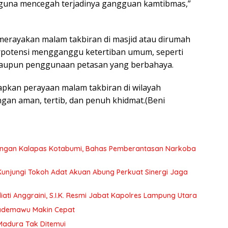
tas guna mencegah terjadinya gangguan kamtibmas,”
erayakan malam takbiran di masjid atau dirumah
rpotensi mengganggu ketertiban umum, seperti
maupun penggunaan petasan yang berbahaya.
pkan perayaan malam takbiran di wilayah
an aman, tertib, dan penuh khidmat.(Beni
dengan Kalapas Kotabumi, Bahas Pemberantasan Narkoba
 Kunjungi Tokoh Adat Akuan Abung Perkuat Sinergi Jaga
ati Anggraini, S.I.K. Resmi Jabat Kapolres Lampung Utara
Pademawu Makin Cepat
 Madura Tak Ditemui