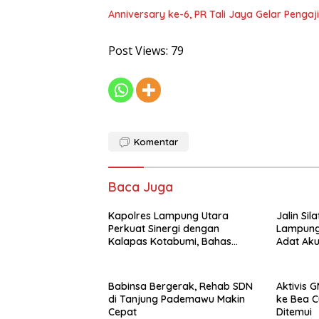
Anniversary ke-6, PR Tali Jaya Gelar Penga
Post Views:
79
Komentar
Baca Juga
Kapolres Lampung Utara
Jalin Sil
Perkuat Sinergi dengan
Lampung
Kalapas Kotabumi, Bahas
Adat Ak
Pemberantasan Narkoba dan
Sinergi 
Pungli
Babinsa Bergerak, Rehab SDN
Aktivis 
di Tanjung Pademawu Makin
ke Bea C
Cepat
Ditemui