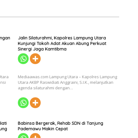
engan
Jalin Silaturahmi, Kapolres Lampung Utara
Kunjungi Tokoh Adat Akuan Abung Perkuat
Sinergi Jaga Kamtibma
Utara
Mediaawas.com Lampung Utara – Kapolres Lampung
ensi
Utara AKBP Raswidiati Anggraini, S.I.K., melanjutkan
agenda silaturahmi dengan…
iati
Babinsa Bergerak, Rehab SDN di Tanjung
pung
Pademawu Makin Cepat