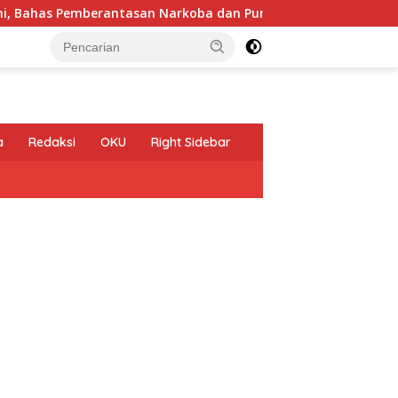
mberantasan Narkoba dan Pungli
Pelepasan Kontingen G
a
Redaksi
OKU
Right Sidebar