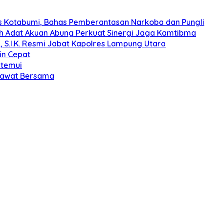
s Kotabumi, Bahas Pemberantasan Narkoba dan Pungli
koh Adat Akuan Abung Perkuat Sinergi Jaga Kamtibma
, S.I.K. Resmi Jabat Kapolres Lampung Utara
in Cepat
itemui
olawat Bersama