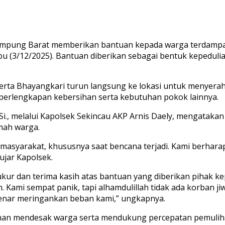
mpung Barat memberikan bantuan kepada warga terdampak
 (3/12/2025). Bantuan diberikan sebagai bentuk kepeduli
serta Bhayangkari turun langsung ke lokasi untuk menyera
perlengkapan kebersihan serta kebutuhan pokok lainnya.
 M.Si., melalui Kapolsek Sekincau AKP Arnis Daely, mengata
mah warga.
h masyarakat, khususnya saat bencana terjadi. Kami berha
jar Kapolsek.
kur dan terima kasih atas bantuan yang diberikan pihak kep
. Kami sempat panik, tapi alhamdulillah tidak ada korban j
enar meringankan beban kami,” ungkapnya.
an mendesak warga serta mendukung percepatan pemulihan