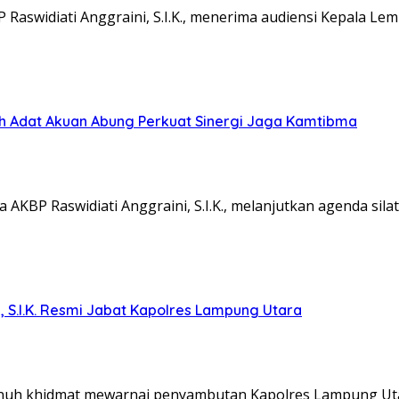
aswidiati Anggraini, S.I.K., menerima audiensi Kepala L
koh Adat Akuan Abung Perkuat Sinergi Jaga Kamtibma
KBP Raswidiati Anggraini, S.I.K., melanjutkan agenda sil
, S.I.K. Resmi Jabat Kapolres Lampung Utara
nuh khidmat mewarnai penyambutan Kapolres Lampung Ut