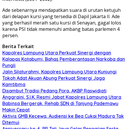
Ade sebenarnya mendapatkan suara di urutan ketujuh
dari delapan kursi yang tersedia di Dapil Jakarta II. Ade
yang berhasil meraih satu kursi di Senayan, gagal lolos
karena PSI tidak memenuhi ambang batas parlemen 4
persen.
Berita Terkait
Kapolres Lampung Utara Perkuat Sinergi dengan
Kalapas Kotabumi, Bahas Pemberantasan Narkoba dan
Pungli
Jalin Silaturahmi, Kapolres Lampung Utara Kunjungi
Tokoh Adat Akuan Abung Perkuat Sinergi Jaga
Kamtibma
Disambut Tradisi Pedang Pora, AKBP Raswidiati
Anggraini, S.I.K. Resmi Jabat Kapolres Lampung Utara
Babinsa Bergerak, Rehab SDN di Tanjung Pademawu
Makin Cepat
Aktivis GMB Kecewa, Audiensi ke Bea Cukai Madura Tak
Ditemui
Anniversary ke-6, PR Tali Jaya Gelar Pengajian Serta