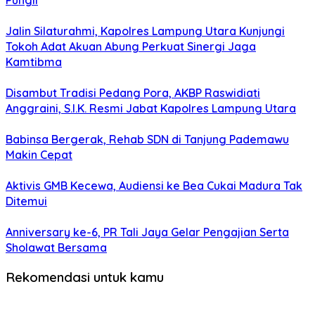
Pungli
Jalin Silaturahmi, Kapolres Lampung Utara Kunjungi
Tokoh Adat Akuan Abung Perkuat Sinergi Jaga
Kamtibma
Disambut Tradisi Pedang Pora, AKBP Raswidiati
Anggraini, S.I.K. Resmi Jabat Kapolres Lampung Utara
Babinsa Bergerak, Rehab SDN di Tanjung Pademawu
Makin Cepat
Aktivis GMB Kecewa, Audiensi ke Bea Cukai Madura Tak
Ditemui
Anniversary ke-6, PR Tali Jaya Gelar Pengajian Serta
Sholawat Bersama
Rekomendasi untuk kamu