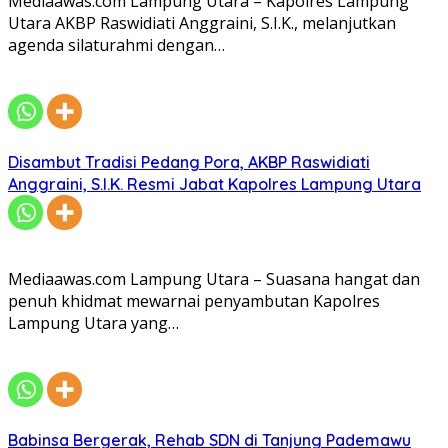
Mediaawas.com Lampung Utara – Kapolres Lampung
Utara AKBP Raswidiati Anggraini, S.I.K., melanjutkan
agenda silaturahmi dengan…
Disambut Tradisi Pedang Pora, AKBP Raswidiati
Anggraini, S.I.K. Resmi Jabat Kapolres Lampung Utara
Mediaawas.com Lampung Utara – Suasana hangat dan
penuh khidmat mewarnai penyambutan Kapolres
Lampung Utara yang…
Babinsa Bergerak, Rehab SDN di Tanjung Pademawu