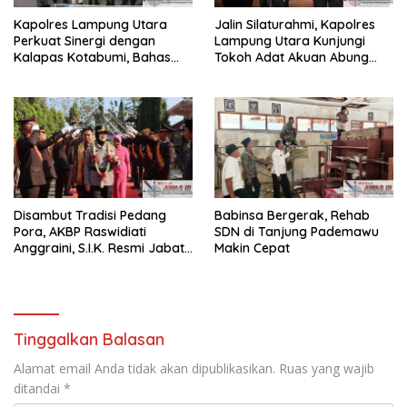
Kapolres Lampung Utara
Jalin Silaturahmi, Kapolres
Perkuat Sinergi dengan
Lampung Utara Kunjungi
Kalapas Kotabumi, Bahas
Tokoh Adat Akuan Abung
Pemberantasan Narkoba
Perkuat Sinergi Jaga
dan Pungli
Kamtibma
Disambut Tradisi Pedang
Babinsa Bergerak, Rehab
Pora, AKBP Raswidiati
SDN di Tanjung Pademawu
Anggraini, S.I.K. Resmi Jabat
Makin Cepat
Kapolres Lampung Utara
Tinggalkan Balasan
Alamat email Anda tidak akan dipublikasikan.
Ruas yang wajib
ditandai
*