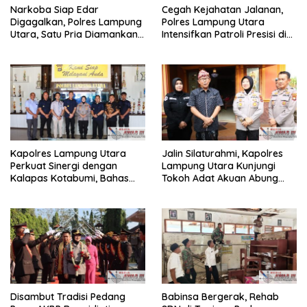
Narkoba Siap Edar
Cegah Kejahatan Jalanan,
Digagalkan, Polres Lampung
Polres Lampung Utara
Utara, Satu Pria Diamankan
Intensifkan Patroli Presisi di
Bawa Sabu
Titik Rawan
Kapolres Lampung Utara
Jalin Silaturahmi, Kapolres
Perkuat Sinergi dengan
Lampung Utara Kunjungi
Kalapas Kotabumi, Bahas
Tokoh Adat Akuan Abung
Pemberantasan Narkoba
Perkuat Sinergi Jaga
dan Pungli
Kamtibma
Disambut Tradisi Pedang
Babinsa Bergerak, Rehab