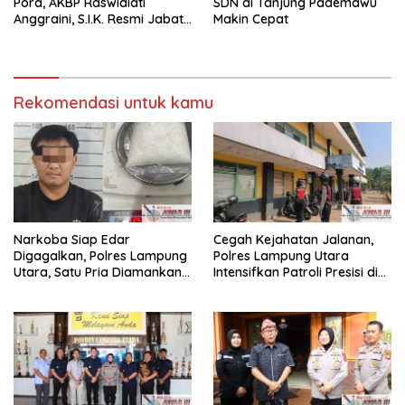
Pora, AKBP Raswidiati
SDN di Tanjung Pademawu
Anggraini, S.I.K. Resmi Jabat
Makin Cepat
Kapolres Lampung Utara
Rekomendasi untuk kamu
Narkoba Siap Edar
Cegah Kejahatan Jalanan,
Digagalkan, Polres Lampung
Polres Lampung Utara
Utara, Satu Pria Diamankan
Intensifkan Patroli Presisi di
Bawa Sabu
Titik Rawan