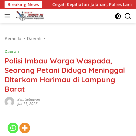
Langsung
Breaking News
Cegah Kejahatan Jalanan, Polres Lampung Utara Intensi
ke
konten
Beranda
Daerah
Daerah
Polisi Imbau Warga Waspada,
Seorang Petani Diduga Meninggal
Diterkam Harimau di Lampung
Barat
Beni Setiawan
Juli 11, 2025