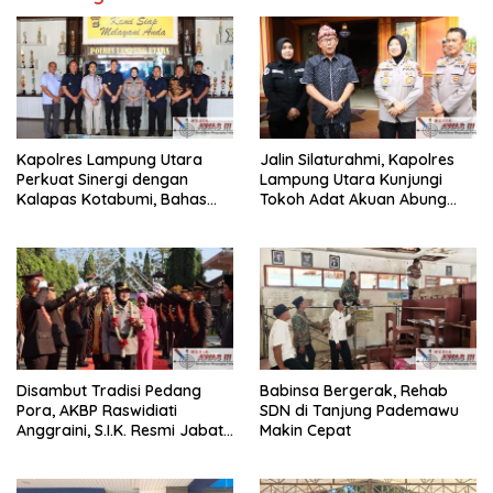
Kapolres Lampung Utara
Jalin Silaturahmi, Kapolres
Perkuat Sinergi dengan
Lampung Utara Kunjungi
Kalapas Kotabumi, Bahas
Tokoh Adat Akuan Abung
Pemberantasan Narkoba
Perkuat Sinergi Jaga
dan Pungli
Kamtibma
Disambut Tradisi Pedang
Babinsa Bergerak, Rehab
Pora, AKBP Raswidiati
SDN di Tanjung Pademawu
Anggraini, S.I.K. Resmi Jabat
Makin Cepat
Kapolres Lampung Utara