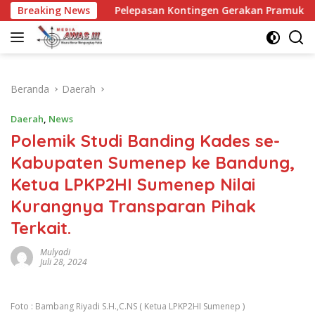
Langsung
Pelepasan Kontingen Gerakan Pramuka Kota Kediri yang akan m
Breaking News
ke
konten
Beranda
Daerah
Daerah
,
News
Polemik Studi Banding Kades se-
Kabupaten Sumenep ke Bandung,
Ketua LPKP2HI Sumenep Nilai
Kurangnya Transparan Pihak
Terkait.
Mulyadi
Juli 28, 2024
Foto : Bambang Riyadi S.H.,C.NS ( Ketua LPKP2HI Sumenep )