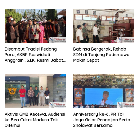
Pemberantasan Narkoba
Perkuat Sinergi Jaga
dan Pungli
Kamtibma
Disambut Tradisi Pedang
Babinsa Bergerak, Rehab
Pora, AKBP Raswidiati
SDN di Tanjung Pademawu
Anggraini, S.I.K. Resmi Jabat
Makin Cepat
Kapolres Lampung Utara
Aktivis GMB Kecewa, Audiensi
Anniversary ke-6, PR Tali
ke Bea Cukai Madura Tak
Jaya Gelar Pengajian Serta
Ditemui
Sholawat Bersama