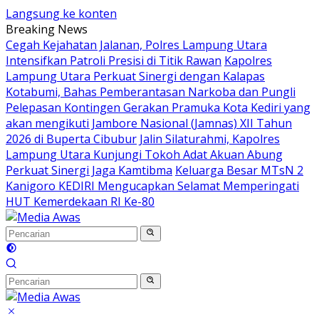
Langsung ke konten
Breaking News
Cegah Kejahatan Jalanan, Polres Lampung Utara
Intensifkan Patroli Presisi di Titik Rawan
Kapolres
Lampung Utara Perkuat Sinergi dengan Kalapas
Kotabumi, Bahas Pemberantasan Narkoba dan Pungli
Pelepasan Kontingen Gerakan Pramuka Kota Kediri yang
akan mengikuti Jambore Nasional (Jamnas) XII Tahun
2026 di Buperta Cibubur
Jalin Silaturahmi, Kapolres
Lampung Utara Kunjungi Tokoh Adat Akuan Abung
Perkuat Sinergi Jaga Kamtibma
Keluarga Besar MTsN 2
Kanigoro KEDIRI Mengucapkan Selamat Memperingati
HUT Kemerdekaan RI Ke-80