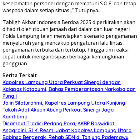
keselamatan personel dengan mematuhi S.O.P. dan tetap
waspada dalam setiap situasi,” Tutupnya.
Tabligh Akbar Indonesia Berdoa 2025 diperkirakan akan
dihadiri oleh ribuan jamaah dari dalam dan luar negeri.
Polda Lampung telah menyiapkan skenario pengamanan
menyeluruh yang mencakup pengaturan lalu lintas,
pengamanan terbuka dan tertutup, hingga tim reaksi
cepat untuk mengantisipasi berbagai kemungkinan
gangguan.
Berita Terkait
Kapolres Lampung Utara Perkuat Sinergi dengan
Kalapas Kotabumi, Bahas Pemberantasan Narkoba dan
Pungli
Jalin Silaturahmi, Kapolres Lampung Utara Kunjungi
Tokoh Adat Akuan Abung Perkuat Sinergi Jaga
Kamtibma
Disambut Tradisi Pedang Pora, AKBP Raswidiati
Anggraini, S.I.K. Resmi Jabat Kapolres Lampung Utara
Babinsa Bergerak, Rehab SDN di Tanjung Pademawu