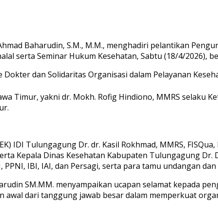
 Ahmad Baharudin, S.M., M.M., menghadiri pelantikan Pengu
alal serta Seminar Hukum Kesehatan, Sabtu (18/4/2026), b
 Dokter dan Solidaritas Organisasi dalam Pelayanan Kese
awa Timur, yakni dr. Mokh. Rofig Hindiono, MMRS selaku Ketu
ur.
EK) IDI Tulungagung Dr. dr. Kasil Rokhmad, MMRS, FISQua, 
 serta Kepala Dinas Kesehatan Kabupaten Tulungagung Dr. De
, PPNI, IBI, IAI, dan Persagi, serta para tamu undangan dan
arudin SM.MM. menyampaikan ucapan selamat kepada pengu
kan awal dari tanggung jawab besar dalam memperkuat orga