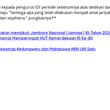
i kepada pengurus IDI periode sebelumnya atas dedikasi da
u. “Semoga apa yang telah dilakukan menjadi amal jariyah
dan sejahtera,” pungkasnya.**
akan mengikuti Jambore Nasional (Jamnas) XII Tahun 2026
elamat Memperingati HUT Kemerdekaan RI Ke-80
uskesmas Kedungwaru dan Mahasiswa KKN UIN Satu