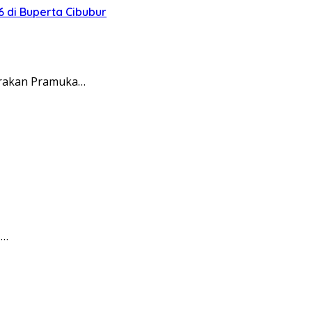
 di Buperta Cibubur
erakan Pramuka…
I…