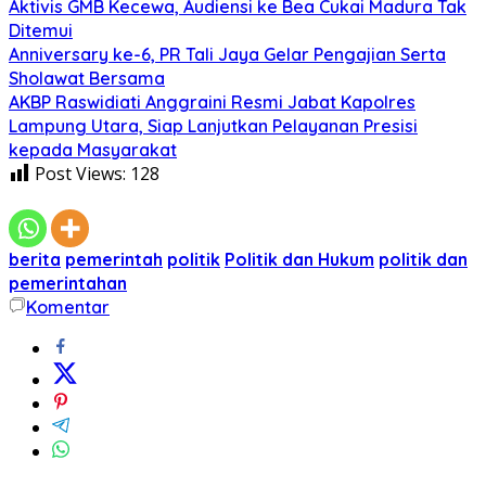
Aktivis GMB Kecewa, Audiensi ke Bea Cukai Madura Tak
Ditemui
Anniversary ke-6, PR Tali Jaya Gelar Pengajian Serta
Sholawat Bersama
AKBP Raswidiati Anggraini Resmi Jabat Kapolres
Lampung Utara, Siap Lanjutkan Pelayanan Presisi
kepada Masyarakat
Post Views:
128
berita
pemerintah
politik
Politik dan Hukum
politik dan
pemerintahan
Komentar