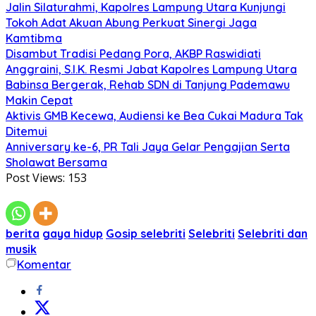
Jalin Silaturahmi, Kapolres Lampung Utara Kunjungi
Tokoh Adat Akuan Abung Perkuat Sinergi Jaga
Kamtibma
Disambut Tradisi Pedang Pora, AKBP Raswidiati
Anggraini, S.I.K. Resmi Jabat Kapolres Lampung Utara
Babinsa Bergerak, Rehab SDN di Tanjung Pademawu
Makin Cepat
Aktivis GMB Kecewa, Audiensi ke Bea Cukai Madura Tak
Ditemui
Anniversary ke-6, PR Tali Jaya Gelar Pengajian Serta
Sholawat Bersama
Post Views:
153
berita
gaya hidup
Gosip selebriti
Selebriti
Selebriti dan
musik
Komentar