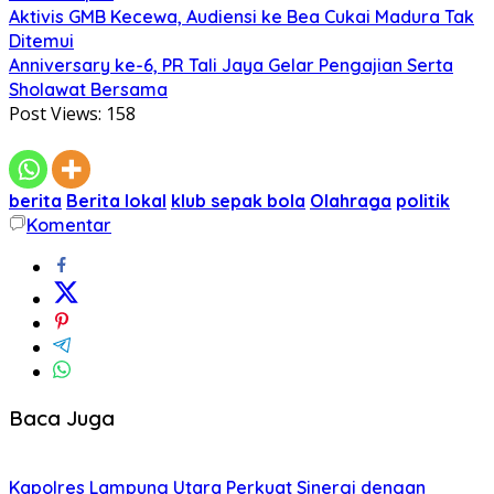
Aktivis GMB Kecewa, Audiensi ke Bea Cukai Madura Tak
Ditemui
Anniversary ke-6, PR Tali Jaya Gelar Pengajian Serta
Sholawat Bersama
Post Views:
158
berita
Berita lokal
klub sepak bola
Olahraga
politik
Komentar
Baca Juga
Kapolres Lampung Utara Perkuat Sinergi dengan