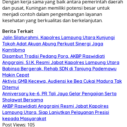
Dengan kerja sama yang baik antara pemerintah daerah
dan pusat, Kuningan memiliki potensi besar untuk
menjadi contoh dalam pengembangan layanan
kesehatan yang berkualitas dan berkelanjutan.
Berita Terkait
Jalin Silaturahmi, Kapolres Lampung Utara Kunjungi
Tokoh Adat Akuan Abung Perkuat Sinergi Jaga
Kamtibma
Disambut Tradisi Pedang Pora, AKBP Raswidiati
Anggraini, S.I.K. Resmi Jabat Kapolres Lampung Utara
Babinsa Bergerak, Rehab SDN di Tanjung Pademawu
Makin Cepat
Aktivis GMB Kecewa, Audiensi ke Bea Cukai Madura Tak
Ditemui
Anniversary ke-6, PR Tali Jaya Gelar Pengajian Serta
Sholawat Bersama
AKBP Raswidiati Anggraini Resmi Jabat Kapolres
Lampung Utara, Siap Lanjutkan Pelayanan Presisi
kepada Masyarakat
Post Views:
105