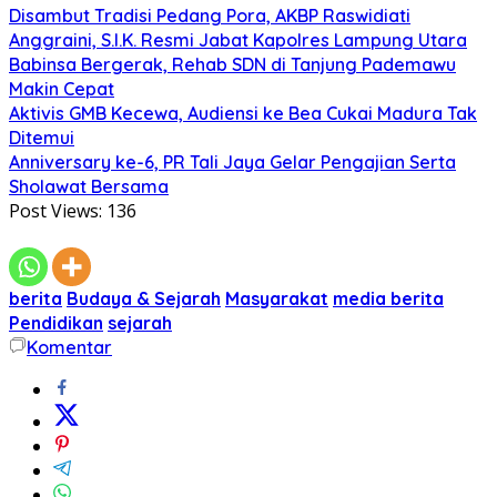
Disambut Tradisi Pedang Pora, AKBP Raswidiati
Anggraini, S.I.K. Resmi Jabat Kapolres Lampung Utara
Babinsa Bergerak, Rehab SDN di Tanjung Pademawu
Makin Cepat
Aktivis GMB Kecewa, Audiensi ke Bea Cukai Madura Tak
Ditemui
Anniversary ke-6, PR Tali Jaya Gelar Pengajian Serta
Sholawat Bersama
Post Views:
136
berita
Budaya & Sejarah
Masyarakat
media berita
Pendidikan
sejarah
Komentar