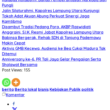
Pungli
Jalin Silaturahmi, Kapolres Lampung Utara Kunjungi
Tokoh Adat Akuan Abung Perkuat Sinergi Jaga
Kamtibma
Disambut Tradisi Pedang Pora, AKBP Raswidiati
Anggraini, S.I.K. Resmi Jabat Kapolres Lampung Utara
Babinsa Bergerak, Rehab SDN di Tanjung Pademawu
Makin Cepat
Aktivis GMB Kecewa, Audiensi ke Bea Cukai Madura Tak
Ditemui
Anniversary ke-6, PR Tali Jaya Gelar Pengajian Serta
Sholawat Bersama
Post Views:
155
berita
Berita lokal
bisnis
Kebijakan Publik
politik
Komentar