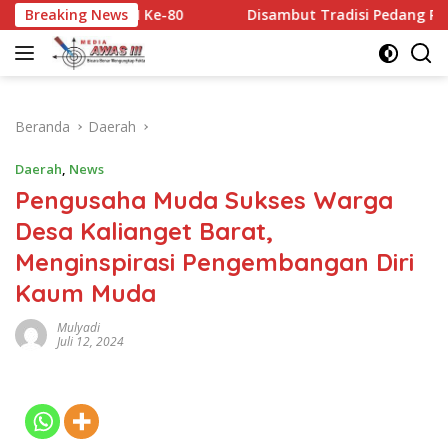
Langsung
ekaan RI Ke-80
Breaking News
Disambut Tradisi Pedang Pora, AKBP Ras
ke
konten
Beranda
Daerah
Daerah
,
News
Pengusaha Muda Sukses Warga
Desa Kalianget Barat,
Menginspirasi Pengembangan Diri
Kaum Muda
Mulyadi
Juli 12, 2024