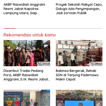
AKBP Raswidiati Anggraini
Proyek Sekolah Rakyat Cepu,
Resmi Jabat Kapolres
Diduga Ada Penyimpangan,
Lampung Utara, Siap
Jadi Sorotan Publik
Lanjutkan Pelayanan Presisi
kepada Masyarakat
Rekomendasi untuk kamu
Disambut Tradisi Pedang
Babinsa Bergerak, Rehab
Pora, AKBP Raswidiati
SDN di Tanjung Pademawu
Anggraini, S.I.K. Resmi Jabat
Makin Cepat
Kapolres Lampung Utara