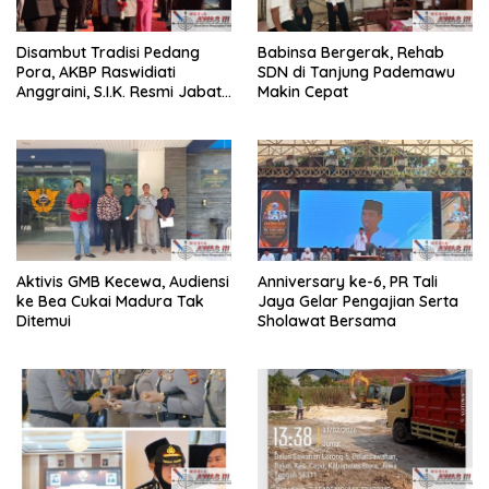
Disambut Tradisi Pedang
Babinsa Bergerak, Rehab
Pora, AKBP Raswidiati
SDN di Tanjung Pademawu
Anggraini, S.I.K. Resmi Jabat
Makin Cepat
Kapolres Lampung Utara
Aktivis GMB Kecewa, Audiensi
Anniversary ke-6, PR Tali
ke Bea Cukai Madura Tak
Jaya Gelar Pengajian Serta
Ditemui
Sholawat Bersama