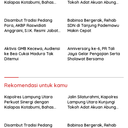
Kalapas Kotabumi, Bahas
Tokoh Adat Akuan Abung
Pemberantasan Narkoba
Perkuat Sinergi Jaga
dan Pungli
Kamtibma
Disambut Tradisi Pedang
Babinsa Bergerak, Rehab
Pora, AKBP Raswidiati
SDN di Tanjung Pademawu
Anggraini, S.I.K. Resmi Jabat
Makin Cepat
Kapolres Lampung Utara
Aktivis GMB Kecewa, Audiensi
Anniversary ke-6, PR Tali
ke Bea Cukai Madura Tak
Jaya Gelar Pengajian Serta
Ditemui
Sholawat Bersama
Rekomendasi untuk kamu
Kapolres Lampung Utara
Jalin Silaturahmi, Kapolres
Perkuat Sinergi dengan
Lampung Utara Kunjungi
Kalapas Kotabumi, Bahas
Tokoh Adat Akuan Abung
Pemberantasan Narkoba
Perkuat Sinergi Jaga
dan Pungli
Kamtibma
Disambut Tradisi Pedang
Babinsa Bergerak, Rehab