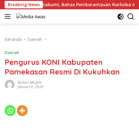
Langsung
engan Kalapas Kotabumi, Bahas Pemberantasan Narkoba dan Pu
Breaking News
ke
konten
Beranda
Daerah
Daerah
Pengurus KONI Kabupaten
Pamekasan Resmi Di Kukuhkan
Buhari Muslim
Januari 8, 2026