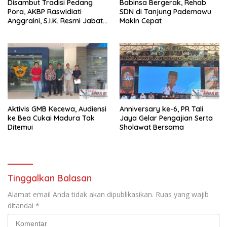
Disambut Tradisi Pedang
Babinsa Bergerak, Rehab
Pora, AKBP Raswidiati
SDN di Tanjung Pademawu
Anggraini, S.I.K. Resmi Jabat
Makin Cepat
Kapolres Lampung Utara
Aktivis GMB Kecewa, Audiensi
Anniversary ke-6, PR Tali
ke Bea Cukai Madura Tak
Jaya Gelar Pengajian Serta
Ditemui
Sholawat Bersama
Tinggalkan Balasan
Alamat email Anda tidak akan dipublikasikan.
Ruas yang wajib
ditandai
*