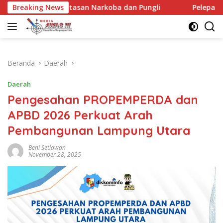
Langsung
n Narkoba dan Pungli
Breaking News
Pelepasan Kontingen Gerakan Pra
ke
konten
Beranda
Daerah
Daerah
Pengesahan PROPEMPERDA dan
APBD 2026 Perkuat Arah
Pembangunan Lampung Utara
Beni Setiawan
November 28, 2025