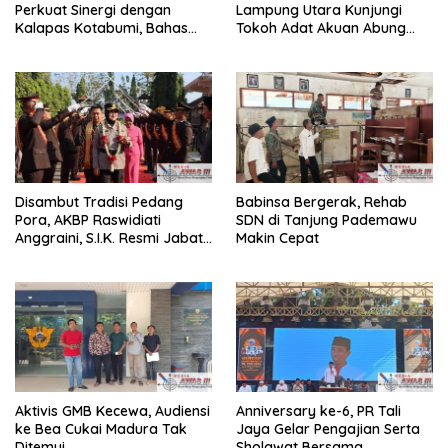
Perkuat Sinergi dengan
Lampung Utara Kunjungi
Kalapas Kotabumi, Bahas
Tokoh Adat Akuan Abung
Pemberantasan Narkoba
Perkuat Sinergi Jaga
dan Pungli
Kamtibma
Disambut Tradisi Pedang
Babinsa Bergerak, Rehab
Pora, AKBP Raswidiati
SDN di Tanjung Pademawu
Anggraini, S.I.K. Resmi Jabat
Makin Cepat
Kapolres Lampung Utara
Aktivis GMB Kecewa, Audiensi
Anniversary ke-6, PR Tali
ke Bea Cukai Madura Tak
Jaya Gelar Pengajian Serta
Ditemui
Sholawat Bersama