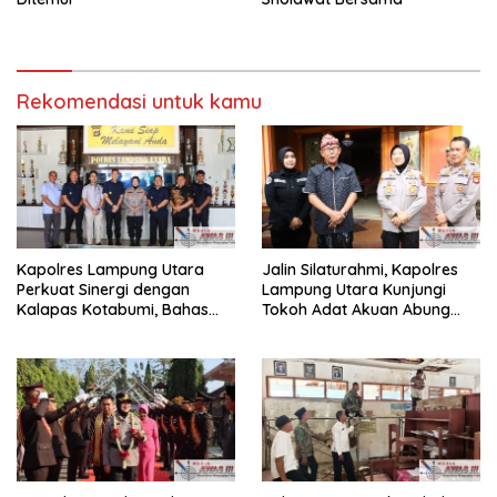
Rekomendasi untuk kamu
Kapolres Lampung Utara
Jalin Silaturahmi, Kapolres
Perkuat Sinergi dengan
Lampung Utara Kunjungi
Kalapas Kotabumi, Bahas
Tokoh Adat Akuan Abung
Pemberantasan Narkoba
Perkuat Sinergi Jaga
dan Pungli
Kamtibma