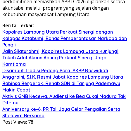
berkomitmen memastikan APBD 2026 dijalankan secara
akuntabel melalui program yang sejalan dengan
kebutuhan masyarakat Lampung Utara.
Berita Terkait
Kapolres Lampung Utara Perkuat Sinergi dengan
Kalapas Kotabumi, Bahas Pemberantasan Narkoba dan
Pungli
Jalin Silaturahmi, Kapolres Lampung Utara Kunjungi
Tokoh Adat Akuan Abung Perkuat Sinergi Jaga
Kamtibma
Disambut Tradisi Pedang Pora, AKBP Raswidiati
Anggraini, S.I.K. Resmi Jabat Kapolres Lampung Utara
Babinsa Bergerak, Rehab SDN di Tanjung Pademawu
Makin Cepat
Aktivis GMB Kecewa, Audiensi ke Bea Cukai Madura Tak
Ditemui
Anniversary ke-6, PR Tali Jaya Gelar Pengajian Serta
Sholawat Bersama
Post Views:
78