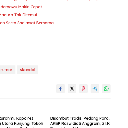
Pademawu Makin Cepat
 Madura Tak Ditemui
jian Serta Sholawat Bersama
rumor
skandal
aturahmi, Kapolres
Disambut Tradisi Pedang Pora,
 Utara Kunjungi Tokoh
AKBP Raswidiati Anggraini, S.I.K.