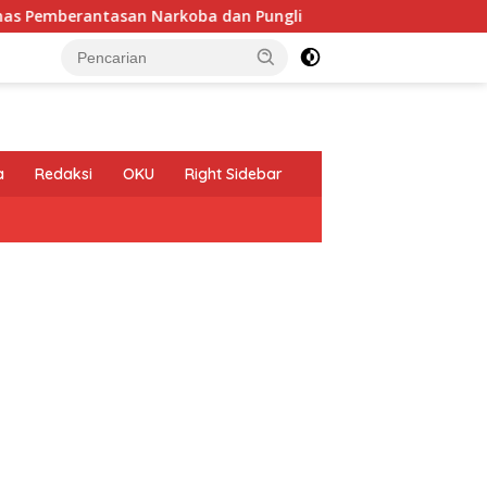
an Narkoba dan Pungli
Pelepasan Kontingen Gerakan P
a
Redaksi
OKU
Right Sidebar