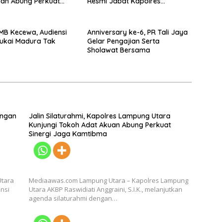
uan Abung Perkuat
Resmi Jabat Kapolres
Jaga Kamtibma
Lampung Utara
GMB Kecewa, Audiensi
Anniversary ke-6, PR Tali Jaya
ukai Madura Tak
Gelar Pengajian Serta
Sholawat Bersama
engan
Jalin Silaturahmi, Kapolres Lampung Utara
Kunjungi Tokoh Adat Akuan Abung Perkuat
Sinergi Jaga Kamtibma
Utara
Mediaawas.com Lampung Utara – Kapolres Lampung
ensi
Utara AKBP Raswidiati Anggraini, S.I.K., melanjutkan
agenda silaturahmi dengan…