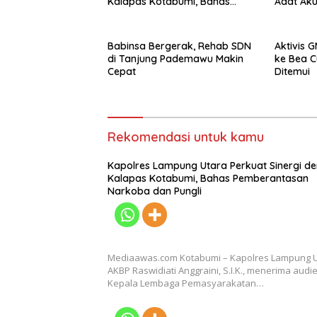
Kalapas Kotabumi, Bahas
Adat Ak
Pemberantasan Narkoba dan
Sinergi 
Pungli
Babinsa Bergerak, Rehab SDN
Aktivis 
di Tanjung Pademawu Makin
ke Bea C
Cepat
Ditemui
Rekomendasi untuk kamu
Kapolres Lampung Utara Perkuat Sinergi d
Kalapas Kotabumi, Bahas Pemberantasan
Narkoba dan Pungli
Mediaawas.com Kotabumi – Kapolres Lampung 
AKBP Raswidiati Anggraini, S.I.K., menerima audi
Kepala Lembaga Pemasyarakatan…