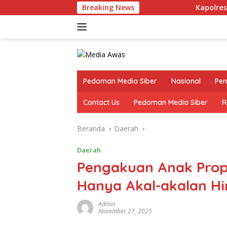
Langsung
Breaking News
Kapolres Lampung Utara 
ke
konten
Pedoman Media Siber
Nasional
Pen
Contact Us
Pedoman Media Siber
R
Beranda
Daerah
Daerah
Pengakuan Anak Prop
Hanya Akal-akalan Hi
Admin
November 27, 2025