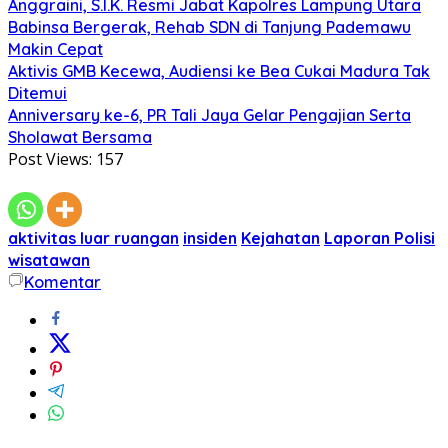
Anggraini, S.I.K. Resmi Jabat Kapolres Lampung Utara
Babinsa Bergerak, Rehab SDN di Tanjung Pademawu
Makin Cepat
Aktivis GMB Kecewa, Audiensi ke Bea Cukai Madura Tak
Ditemui
Anniversary ke-6, PR Tali Jaya Gelar Pengajian Serta
Sholawat Bersama
Post Views:
157
aktivitas luar ruangan
insiden
Kejahatan
Laporan Polisi
wisatawan
Komentar